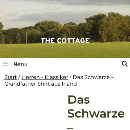
Skip
to
content
THE COTTAGE
Menu
Start
/
Herren - Klassiker
/ Das Schwarze –
Grandfather Shirt aus Irland
Das
Schwarze
–