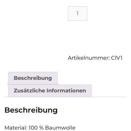
Das
Schwarze
-
In den
Grandfather
Shirt
Warenkorb
aus
Irland
Menge
Artikelnummer:
CIV1
Beschreibung
Zusätzliche Informationen
Beschreibung
Material: 100 % Baumwolle