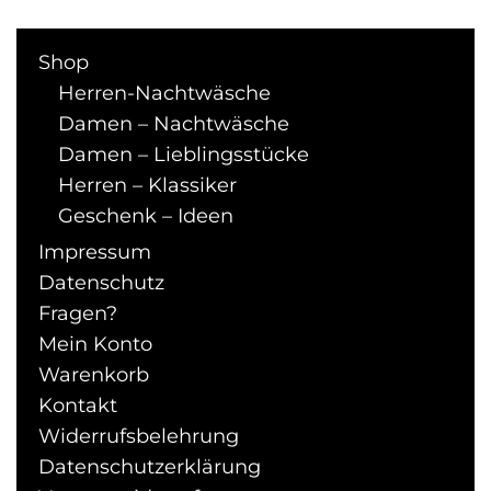
auf.
Die
Shop
Optionen
Herren-Nachtwäsche
können
auf
Damen – Nachtwäsche
der
Damen – Lieblingsstücke
Produktseite
Herren – Klassiker
gewählt
Geschenk – Ideen
werden
Impressum
Datenschutz
Fragen?
Mein Konto
Warenkorb
Kontakt
Widerrufsbelehrung
Datenschutzerklärung