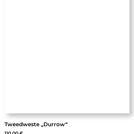
Tweedweste „Durrow“
110,00
€