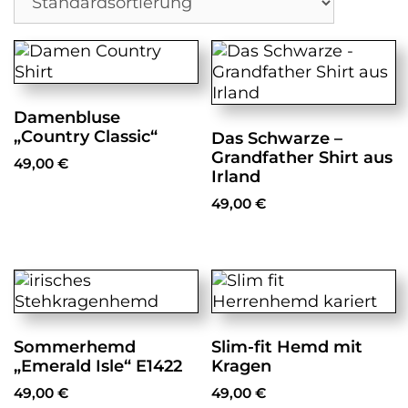
Damenbluse
„Country Classic“
Das Schwarze –
Grandfather Shirt aus
49,00
€
Irland
Dieses
49,00
€
Produkt
Dieses
weist
Produkt
mehrere
weist
Varianten
mehrere
auf.
Varianten
Die
auf.
Optionen
Sommerhemd
Slim-fit Hemd mit
Die
können
„Emerald Isle“ E1422
Kragen
Optionen
auf
49,00
€
49,00
€
können
der