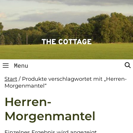
Skip
to
content
THE COTTAGE
Menu
Start
/ Produkte verschlagwortet mit „Herren-
Morgenmantel“
Herren-
Morgenmantel
Einzelnes Ergebnis wird angezeigt