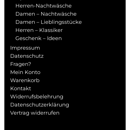
können
Herren-Nachtwäsche
auf
Damen – Nachtwäsche
der
Damen – Lieblingsstücke
Produktseite
Herren – Klassiker
gewählt
werden
Geschenk – Ideen
Impressum
Datenschutz
Fragen?
Mein Konto
Warenkorb
Kontakt
Widerrufsbelehrung
Datenschutzerklärung
Vertrag widerrufen