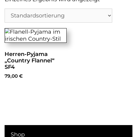
Herren-Pyjama
„Country Flannel“
SF4
79,00
€
Dieses
Produkt
weist
mehrere
Varianten
auf.
Die
Optionen
Shop